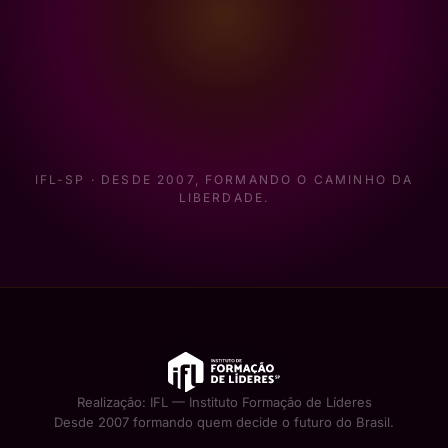
IFL-SP · DESDE 2007, FORMANDO O CAMINHO DA
LIBERDADE.
Realização: IFL — Instituto Formação de Líderes
Desde 2007 formando quem decide o futuro do Brasil.