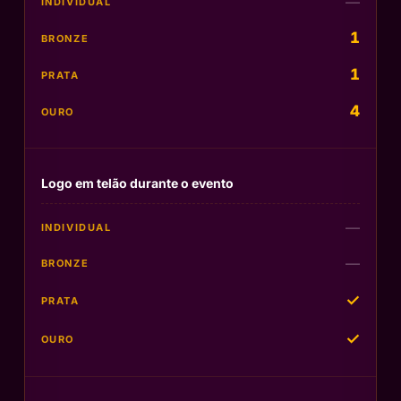
—
1
1
4
Logo em telão durante o evento
—
—
✓
✓