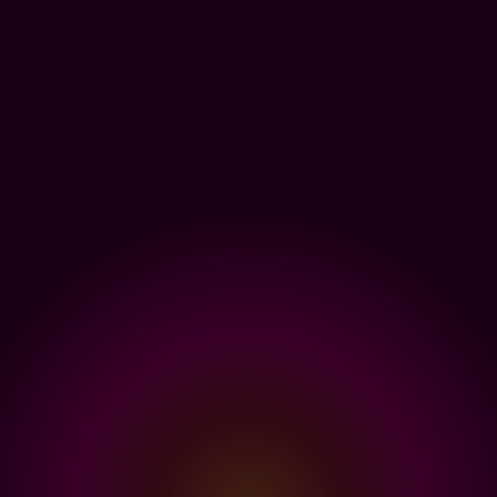
Prata e Ouro
5 dias úteis após o
Cota Personalizada
pagamento
forum@iflsp.org